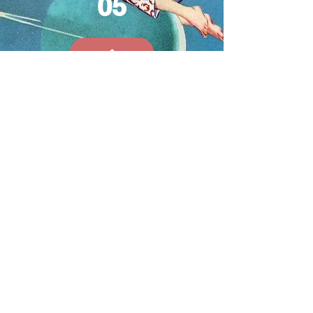
05
Сила уязвимости
и инаковости
20 июня 2022
06