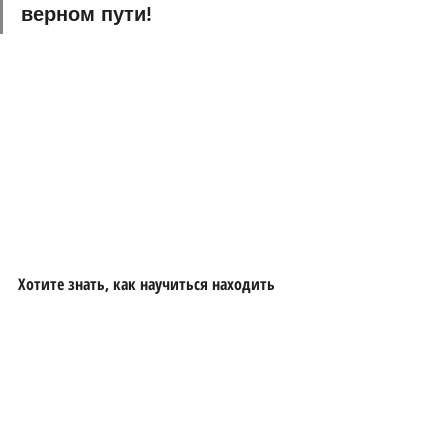
верном пути!
Хотите знать, как научиться находить 
ресурсы и использовать творческую 
энергию неопределенности?
Приглашаю вас в учебную группу, где мы будем 
учиться жить в этой новой реальности, находить 
ресурсы и использовать творческую энергию 