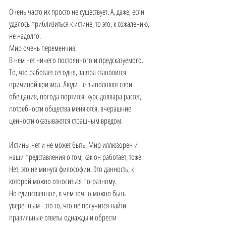
Очень часто их просто не существует. А, даже, если 
удалось приблизиться к истине, то это, к сожалению, 
не надолго.
Мир очень переменчив. 
В нем нет ничего постоянного и предсказуемого. 
То, что работает сегодня, завтра становится 
причиной кризиса. Люди не выполняют свои 
обещания, погода портится, курс доллара растет, 
потребности общества меняются, вчерашние 
ценности оказываются страшным вредом.
Истины нет и не может быть. Мир иллюзорен и 
наши представления о том, как он работает, тоже.
Нет, это не минута философии. Это данность, к 
которой можно относиться по-разному.
Но единственное, в чем точно можно быть 
уверенным - это то, что не получится найти 
правильные ответы однажды и обрести 