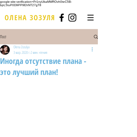
google-site-verification=Pr1nyUkaMWROvh0teC5B-
bpL5tuP0D9PP9EhNT27gT8
ОЛЕНА ЗОЗУЛЯ
Пост
Olena Zozulya
3 мар. 2020 г.
2 мин. чтения
Иногда отсутствие плана -
это лучший план!