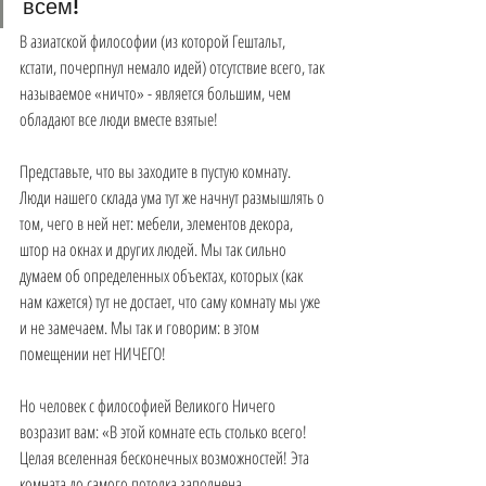
всем! 
В азиатской философии (из которой Гештальт, 
кстати, почерпнул немало идей) отсутствие всего, так 
называемое «ничто» - является большим, чем 
обладают все люди вместе взятые!
Представьте, что вы заходите в пустую комнату. 
Люди нашего склада ума тут же начнут размышлять о 
том, чего в ней нет: мебели, элементов декора, 
штор на окнах и других людей. Мы так сильно 
думаем об определенных объектах, которых (как 
нам кажется) тут не достает, что саму комнату мы уже 
и не замечаем. Мы так и говорим: в этом 
помещении нет НИЧЕГО!
Но человек с философией Великого Ничего 
возразит вам: «В этой комнате есть столько всего! 
Целая вселенная бесконечных возможностей! Эта 
комната до самого потолка заполнена 