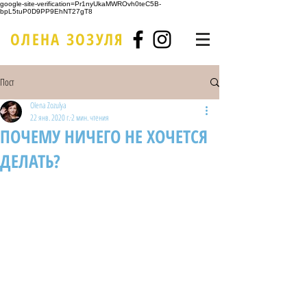
google-site-verification=Pr1nyUkaMWROvh0teC5B-
bpL5tuP0D9PP9EhNT27gT8
ОЛЕНА ЗОЗУЛЯ
Пост
Olena Zozulya
22 янв. 2020 г.
2 мин. чтения
ПОЧЕМУ НИЧЕГО НЕ ХОЧЕТСЯ
ДЕЛАТЬ?