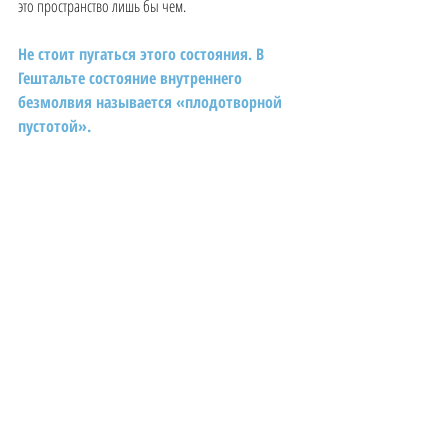
это пространство лишь бы чем.
Не стоит пугаться этого состояния. В 
Гештальте состояние внутреннего 
безмолвия называется «плодотворной 
пустотой». 
Как говориться в одной притче: много ли вы 
можете удержать в сжатом кулаке? Попытайтесь 
разжать его и в вашей ладони окажется целый мир 
(хоть по началу и может показаться, что ладонь 
пуста).
Если вы выдержите это состояние внутренней и 
внешней тишины какое-то время, вы будете 
удивлены тем, насколько свежие и необычные идеи 
придут к вам чуть позже, какой прилив сил и 
вдохновения вы ощутите. Потому что они являются 
там, где для них есть пространство. Там, где НИЧЕГО 