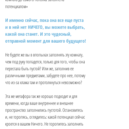
потенциалом»
И именно сейчас, пока она все еще пуста 
и в ней нет НИЧЕГО, вы можете выбрать, 
какой она станет. И это чудесный, 
отправной момент для вашего будущего!
Не будете же вы в впопыхах заполнять эту комнату, 
чем под руку попадется, только для того, чтобы она 
перестала быть пустой? Или же, заполнив ее 
различными предметами, забудете про нее, потому 
что из-за хлама там и протолкнуться невозможно?
Эта же метафора так же хорошо подходит и для 
времени, когда ваше внутреннее и внешнее 
пространство заполнились пустотой. Остановитесь 
и, не торопясь, оглядитесь: какой потенциал сейчас 
кроется в вашем Ничего. Не торопитесь заполнить 