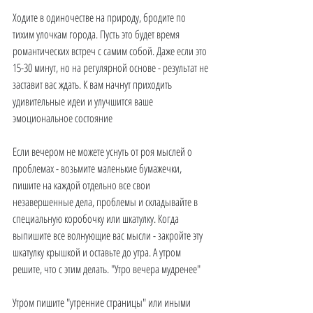
Ходите в одиночестве на природу, бродите по 
тихим улочкам города. Пусть это будет время 
романтическ
их встреч с самим собой. Даже если это 
15-30 минут, но на регулярной основе - результат не 
заставит вас ждать. К вам начнут приходить 
удивительные идеи и улучшится ваше 
эмоциональное состояние
Если вечером не можете уснуть от роя мыслей о 
проблемах - возьмите маленькие бумажечки, 
пишите на каждой отдельно все свои 
незавершенные дела, проблемы и складывайте в 
специальную коробочку или шкатулку. Когда 
выпишите все волнующие вас мысли - закройте эту 
шкатулку крышкой и оставьте до утра. А утром 
решите, что с этим делать. "Утро вечера мудренее"
Утром пишите "утренние страницы" или иными 