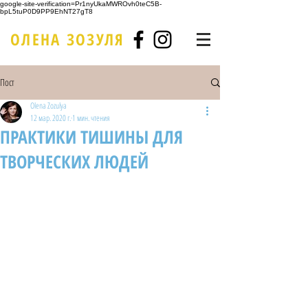
google-site-verification=Pr1nyUkaMWROvh0teC5B-
bpL5tuP0D9PP9EhNT27gT8
ОЛЕНА ЗОЗУЛЯ
Пост
Olena Zozulya
12 мар. 2020 г.
1 мин. чтения
ПРАКТИКИ ТИШИНЫ ДЛЯ
ТВОРЧЕСКИХ ЛЮДЕЙ