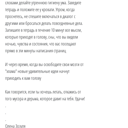
словами делайте утреннюю гигиену ума. Заведите 
тетрадь и положите ее у кровати. Утром, когда 
проснетесь, не спешите включаться в диалог с 
другими или бросаться делать повседневные дела. 
Запишите в тетрадь в течение 10 минут все мысли, 
которые приходят в голову, сны, что вы видели 
ночью, чувства и состояния, что вас посещают 
прямо в эти минуты написания страниц
И через время, когда вы освободите свои мозги от 
"хлама" новые удивительные идеи начнут 
приходить к вам голову
Как говорится, если ты хочешь летать, откажись от 
того мусора и дерьма, которое давит на тебя. Удачи!
.
.
.
Олена Зозуля