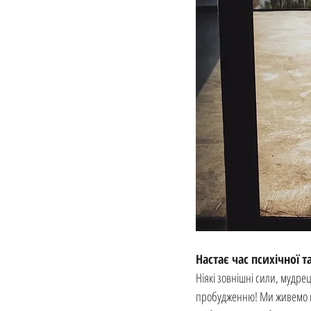
Настає час психічної т
Ніякі зовнішні сили, мудре
пробудженню! Ми живемо в 