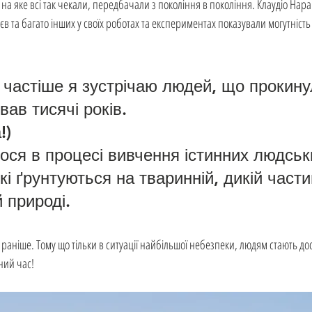
на яке всі так чекали, передбачали з покоління в покоління. Клаудіо Нара
єв та багато інших у своїх роботах та експериментах показували могутність
і частіше я зустрічаю людей, що прокину
вав тисячі років.
!) 
ся в процесі вивчення істинних людськ
кі ґрунтуються на тваринній, дикій частин
 природі.
раніше. Тому що тільки в ситуації найбільшої небезпеки, людям стають дост
йний час!