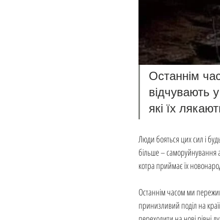
Останнім час
відчувають у 
які їх лякают
Люди бояться цих сил і буд
більше – саморуйнування аб
котра приймає їх новонародж
Останнім часом ми пережива
принизливий поділ на країн
переходити на нові рівні ду