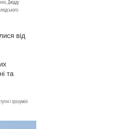
нхо, Джідду 
 людського 
лися від 
их 
і та 
упні і зрозумілі 