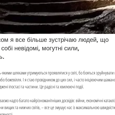
ом я все більше зустрічаю людей, що 
собі невідомі, могутні сили, 
ь.
ь-якими шляхами утримуються проявлятися у світі, бо бояться зруйнувати 
о божевілля. І я стаю провідником до цих сил, і часто ініціюючим шаман
ені іпостасі та частини. Це радісні та хвилюючі події.
ємо надто багато найрізноманітніших досвідів: війни, економічні катакліз
и вищих та нижчих світів, – все це змушує нас із максимальною швидкістю
ховності.