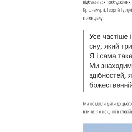
відбувається пробудження, 
Крішнамурті, Георгій Гурджі
потенціалу.
У
се частіше 
сну, який три
Я і сама така
Ми знаходимо
здібностей, я
божественній
Ми не могли дійти до цього 
істини, які не цінні в спокі