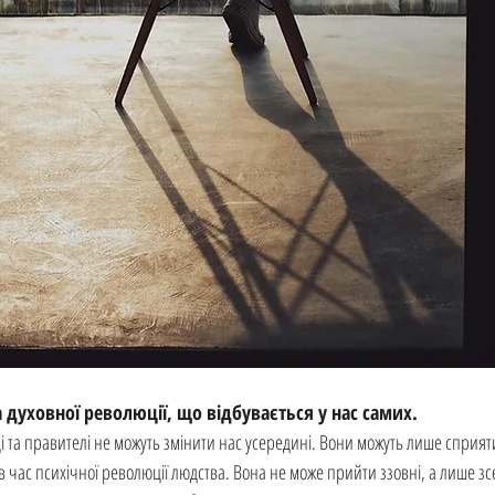
а духовної революції, що відбувається у нас самих. 
ці та правителі не можуть змінити нас усередині. Вони можуть лише сприя
час психічної революції людства. Вона не може прийти ззовні, а лише зс