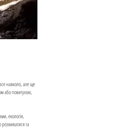
все навколо, але ще 
ом або повитухою, 
ми, екологія, 
 розвиватися та 