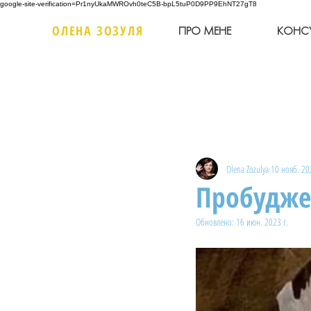
google-site-verification=Pr1nyUkaMWROvh0teC5B-bpL5tuP0D9PP9EhNT27gT8
ОЛЕНА ЗОЗУЛЯ
ПРО МЕНЕ
КОНСУ
Olena Zozulya
10 нояб. 20
Пробуджен
Обновлено:
16 июн. 2023 г.