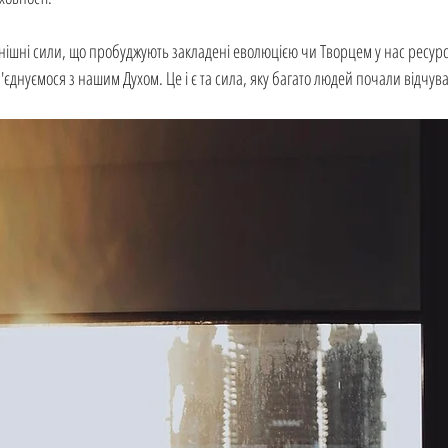
овнішні сили, що пробуджують закладені еволюцією чи Творцем у нас ресурси
єднуємося з нашим Духом. Це і є та сила, яку багато людей почали відчуват