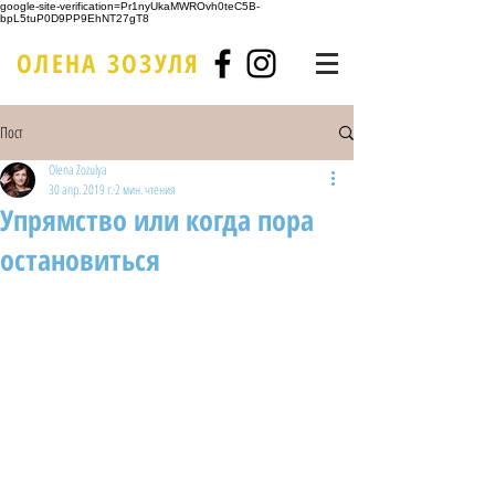
google-site-verification=Pr1nyUkaMWROvh0teC5B-
bpL5tuP0D9PP9EhNT27gT8
ОЛЕНА ЗОЗУЛЯ
Пост
Olena Zozulya
30 апр. 2019 г.
2 мин. чтения
Упрямство или когда пора
остановиться